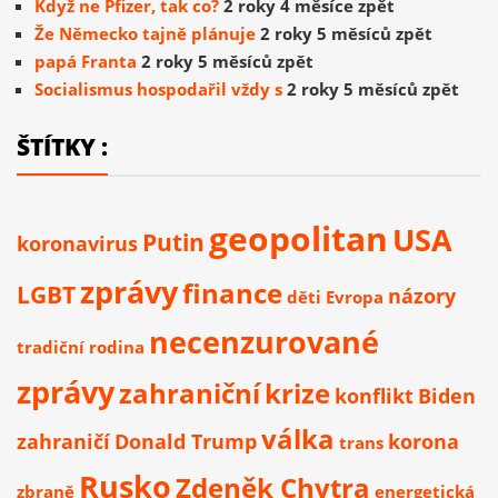
Když ne Pfizer, tak co?
2 roky 4 měsíce zpět
Že Německo tajně plánuje
2 roky 5 měsíců zpět
papá Franta
2 roky 5 měsíců zpět
Socialismus hospodařil vždy s
2 roky 5 měsíců zpět
ŠTÍTKY :
geopolitan
USA
Putin
koronavirus
zprávy
finance
LGBT
názory
děti
Evropa
necenzurované
tradiční rodina
zprávy
zahraniční
krize
konflikt
Biden
válka
zahraničí
Donald Trump
korona
trans
Rusko
Zdeněk Chytra
zbraně
energetická