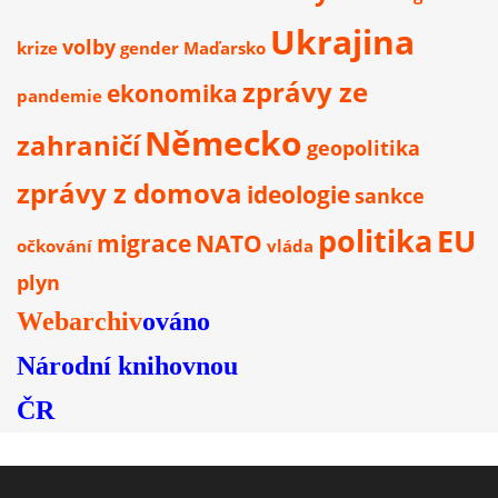
Ukrajina
volby
krize
gender
Maďarsko
zprávy ze
ekonomika
pandemie
Německo
zahraničí
geopolitika
zprávy z domova
ideologie
sankce
politika
EU
migrace
NATO
očkování
vláda
plyn
Webarchiv
ováno
Národní knihovnou
ČR