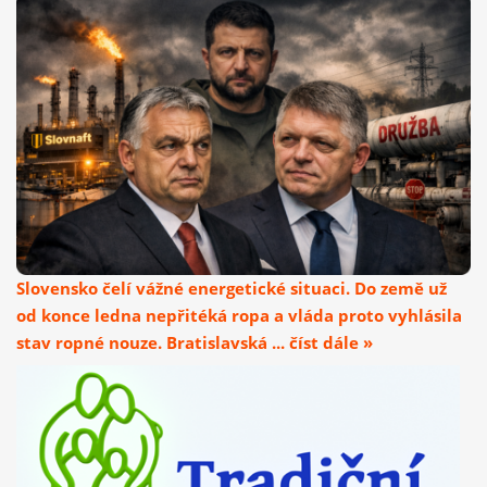
Slovensko čelí vážné energetické situaci. Do země už
od konce ledna nepřitéká ropa a vláda proto vyhlásila
stav ropné nouze. Bratislavská ... číst dále »