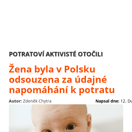
POTRATOVÍ AKTIVISTÉ OTOČILI
Žena byla v Polsku
odsouzena za údajné
napomáhání k potratu
Autor:
Zdeněk Chytra
Napsal dne:
12. D