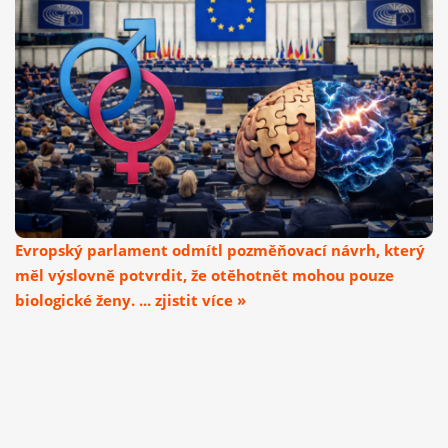
Evropský parlament odmítl pozměňovací návrh, který
měl výslovně potvrdit, že otěhotnět mohou pouze
biologické ženy. ... zjistit více »