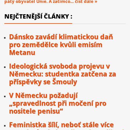
pátý obyvatel Unie. A zatímco... číst dále »
NEJČTENĚJŠÍ ČLÁNKY :
Dánsko zavádí klimatickou daň
pro zemědělce kvůli emisím
Metanu
Ideologická svoboda projevu v
Německu: studentka zatčena za
příspěvky se Šmouly
V Německu požadují
„spravedlnost při močení pro
nositele penisu“
Feministka šílí, neboť stále více